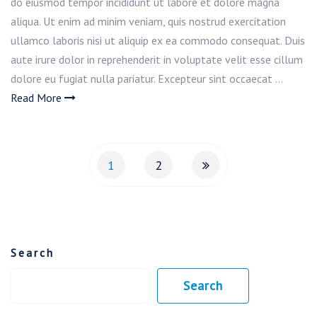
do eiusmod tempor incididunt ut labore et dolore magna
aliqua. Ut enim ad minim veniam, quis nostrud exercitation
ullamco laboris nisi ut aliquip ex ea commodo consequat. Duis
aute irure dolor in reprehenderit in voluptate velit esse cillum
dolore eu fugiat nulla pariatur. Excepteur sint occaecat …
Read More
Posts
1
2
pagination
Search
Search